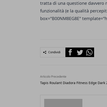
tratta di una questione davvero
funzionalità (e la qualità percepi
box="B00NM8EG8E" template="ho
Facebook
Twitter
Whatsapp
Condividi
Articolo Precedente
Tapis Roulant Diadora Fitness Edge Dark 