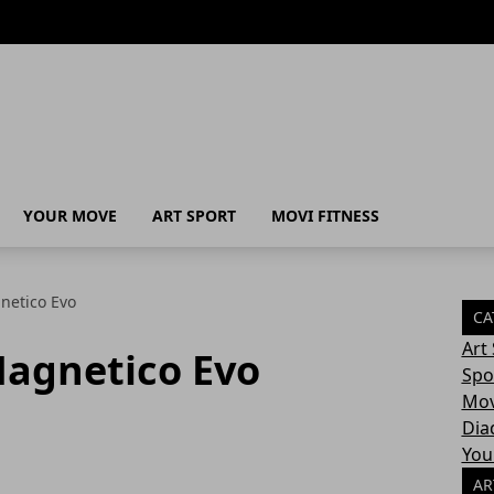
a scelta
YOUR MOVE
ART SPORT
MOVI FITNESS
netico Evo
CA
Art
Magnetico Evo
Spo
Mov
Dia
You
AR