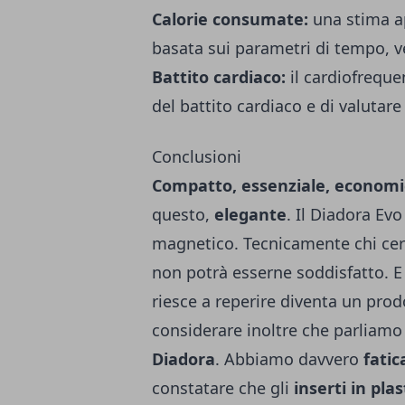
Calorie consumate:
una stima a
basata sui parametri di tempo, ve
Battito cardiaco:
il cardiofrequ
del battito cardiaco e di valutare
Conclusioni
Compatto, essenziale, economi
questo,
elegante
.
Il Diadora Evo 
magnetico.
Tecnicamente chi cer
non potrà esserne soddisfatto. E i
riesce a reperire diventa un prod
considerare inoltre che parliamo
Diadora
.
Abbiamo davvero
fatic
constatare che gli
inserti in pla