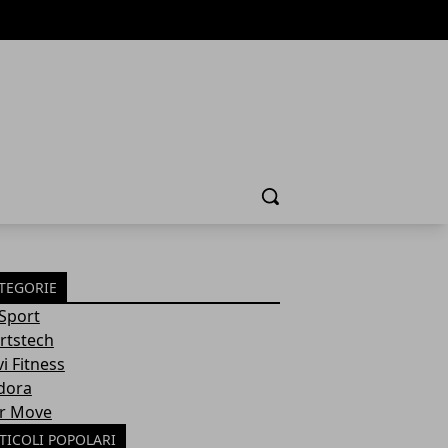
Cerca
TEGORIE
 Sport
rtstech
i Fitness
dora
r Move
TICOLI POPOLARI