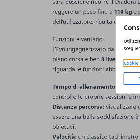
sarà possibile riporre il Diador
reggere un peso fino a
110 kg
e 
dell’utilizzatore, risulta comodo
Cons
Funzioni e vantaggi
Utilizzi
L’Evo ingegnerizzato da Diadora
sceglie
piano corsa e ben
8 livelli di sfo
Cookie 
riguarda le funzioni abbiamo:
Tempo di allenamento:
un como
controllo le proprie sessioni e i
Distanza percorsa:
visualizzare 
essere una bella soddisfazione è 
obiettivi.
Velocità:
un classico tachimetro 