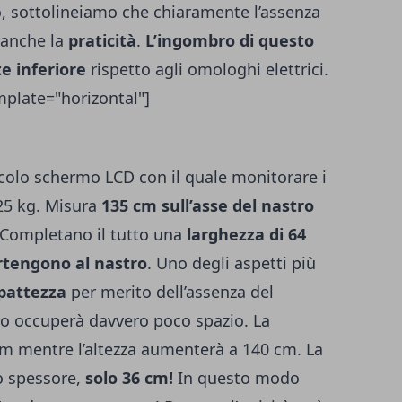
o, sottolineiamo che chiaramente l’assenza
a anche la
praticità
.
L’ingombro di questo
e inferiore
rispetto agli omologhi elettrici.
late="horizontal"]
colo schermo LCD con il quale monitorare i
25 kg.
Misura
135 cm sull’asse del nastro
Completano il tutto una
larghezza di 64
rtengono al nastro
.
Uno degli aspetti più
mpattezza
per merito dell’assenza del
uso occuperà davvero poco spazio.
La
 cm mentre l’altezza aumenterà a 140 cm. La
o spessore,
solo 36 cm!
In questo modo