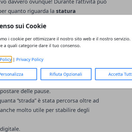
a Evo davvero ovunque!
Durante l’attività può
per quanto riguarda la
statura
 almeno
fino ai 180 cm.
enso sui Cookie
amo i cookie per ottimizzare il nostro sito web e il nostro servizio.
 possiede
3 diversi livelli
di inclinazione del
re a quali categorie dare il tuo consenso.
rzo
, regolabili manualmente.
Per quanto
Policy
|
Privacy Policy
Personalizza
Rifiuta Opzionali
Accetta Tut
do timer con il quale tenere sotto
mpostare delle pause.
quanta “strada” è stata percorsa oltre ad
anche molto utile per stabilire degli
digitale.