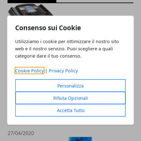
Consenso sui Cookie
Utilizziamo i cookie per ottimizzare il nostro sito
web e il nostro servizio. Puoi scegliere a quali
categorie dare il tuo consenso.
Cookie Policy
|
Privacy Policy
Personalizza
Rifiuta Opzionali
Accetta Tutto
Tapis Roulant ArtSport Speedrunner
6000
27/04/2020