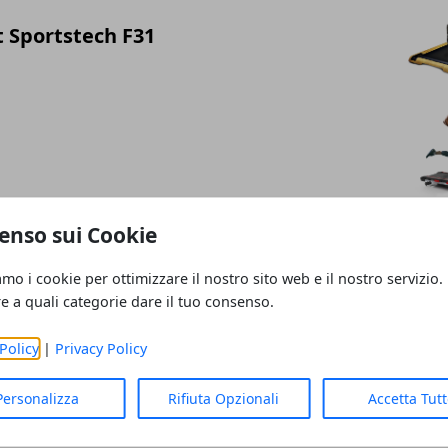
t Sportstech F31
t Sportstech F17
enso sui Cookie
amo i cookie per ottimizzare il nostro sito web e il nostro servizio.
re a quali categorie dare il tuo consenso.
Policy
|
Privacy Policy
t Professionale MF397
Personalizza
Rifiuta Opzionali
Accetta Tut