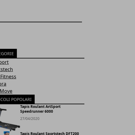
EGORIE
port
tstech
Fitness
ora
 Move
ICOLI POPOLARI
Tapis Roulant ArtSport
Speedrunner 6000
27/04/2020
Tapis Roulant Sportstech DFT200