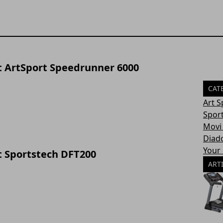
t ArtSport Speedrunner 6000
CAT
Art S
Spor
Movi 
Diad
Your
t Sportstech DFT200
ART